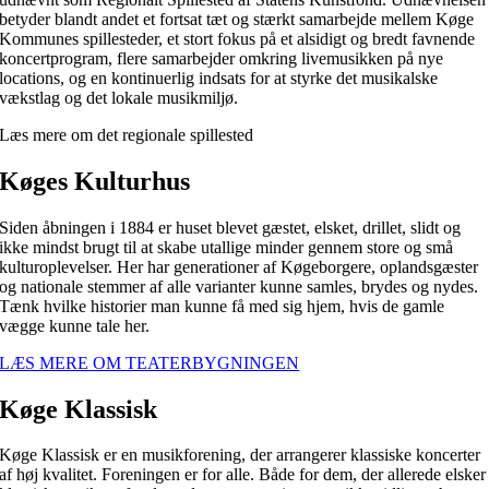
betyder blandt andet et fortsat tæt og stærkt samarbejde mellem Køge
Kommunes spillesteder, et stort fokus på et alsidigt og bredt favnende
koncertprogram, flere samarbejder omkring livemusikken på nye
locations, og en kontinuerlig indsats for at styrke det musikalske
vækstlag og det lokale musikmiljø.
Læs mere om det regionale spillested
Køges Kulturhus
Siden åbningen i 1884 er huset blevet gæstet, elsket, drillet, slidt og
ikke mindst brugt til at skabe utallige minder gennem store og små
kulturoplevelser. Her har generationer af Køgeborgere, oplandsgæster
og nationale stemmer af alle varianter kunne samles, brydes og nydes.
Tænk hvilke historier man kunne få med sig hjem, hvis de gamle
vægge kunne tale her.
LÆS MERE OM TEATERBYGNINGEN
Køge Klassisk
Køge Klassisk er en musikforening, der arrangerer klassiske koncerter
af høj kvalitet. Foreningen er for alle. Både for dem, der allerede elsker