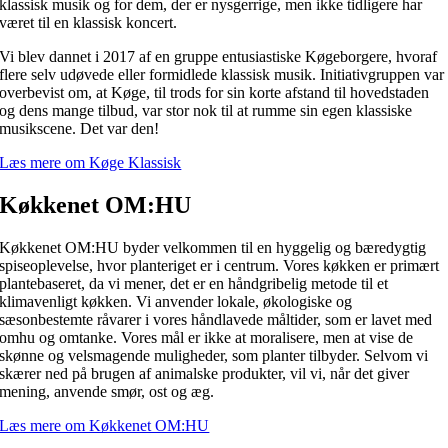
klassisk musik og for dem, der er nysgerrige, men ikke tidligere har
været til en klassisk koncert.
Vi blev dannet i 2017 af en gruppe entusiastiske Køgeborgere, hvoraf
flere selv udøvede eller formidlede klassisk musik. Initiativgruppen var
overbevist om, at Køge, til trods for sin korte afstand til hovedstaden
og dens mange tilbud, var stor nok til at rumme sin egen klassiske
musikscene. Det var den!
Læs mere om Køge Klassisk
Køkkenet OM:HU
Køkkenet OM:HU byder velkommen til en hyggelig og bæredygtig
spiseoplevelse, hvor planteriget er i centrum. Vores køkken er primært
plantebaseret, da vi mener, det er en håndgribelig metode til et
klimavenligt køkken. Vi anvender lokale, økologiske og
sæsonbestemte råvarer i vores håndlavede måltider, som er lavet med
omhu og omtanke. Vores mål er ikke at moralisere, men at vise de
skønne og velsmagende muligheder, som planter tilbyder. Selvom vi
skærer ned på brugen af animalske produkter, vil vi, når det giver
mening, anvende smør, ost og æg.
Læs mere om Køkkenet OM:HU