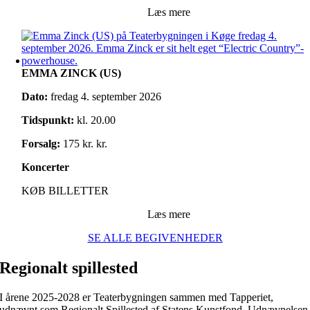
Læs mere
EMMA ZINCK (US)
Dato:
fredag 4. september 2026
Tidspunkt:
kl. 20.00
Forsalg:
175 kr. kr.
Koncerter
KØB BILLETTER
Læs mere
SE ALLE BEGIVENHEDER
Regionalt spillested
I årene 2025-2028 er Teaterbygningen sammen med Tapperiet,
udnævnt som Regionalt Spillested af Statens Kunstfond. Udnævnelsen