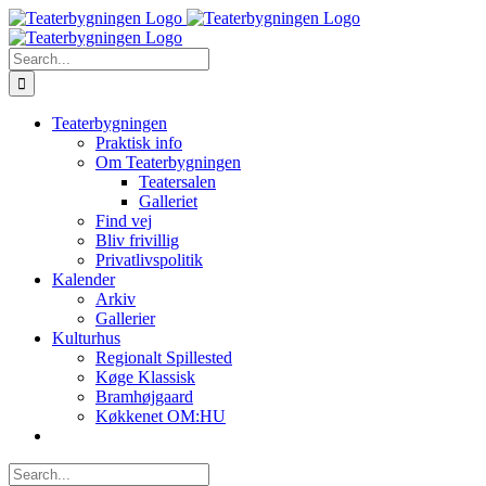
Skip
Facebook
Instagram
to
content
Search
for:
Teaterbygningen
Praktisk info
Om Teaterbygningen
Teatersalen
Galleriet
Find vej
Bliv frivillig
Privatlivspolitik
Kalender
Arkiv
Gallerier
Kulturhus
Regionalt Spillested
Køge Klassisk
Bramhøjgaard
Køkkenet OM:HU
Search