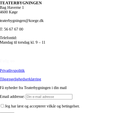
TEATERBYGNINGEN
Bag Haverne 1
4600 Køge
teaterbygningen@koege.dk
T: 56 67 67 00
Telefontid:
Mandag til torsdag kl. 9 – 11
Følg os
Privatlivspolitik
Tilgængelighedserklæring
Få nyheder fra Teaterbygningen i din mail
Email addresse:
Jeg har læst og accepterer vilkår og betingelser.