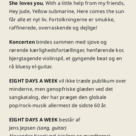
She loves you
, With a little help from my friends,
Hey Jude, Yellow submarine, Here comes the sun
får alle et nyt liv. Fortolkningerne er smukke,
raffinerede, overraskende og dejlige!
Koncerten
bindes sammen med sjove og
rørende kærlighedsfortællinger, henførende kor,
bjergtagende violinspil, et gyngende beat og en
rå bluesy el-guitar.
EIGHT DAYS A WEEK
vil ikke træde publikum over
minderne, men genopfriske glæden ved det
sangkatalog, der har præget den globale
pop/rock-musik allermest de sidste 60 år.
EIGHT DAYS A WEEK
består af
Jens Jepsen
(sang, guitar)
Alexander Kraglund
(violiner og mundharpe)