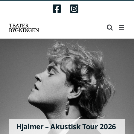
Skip
Facebook
Instagram
to
content
Hjalmer – Akustisk Tour 2026